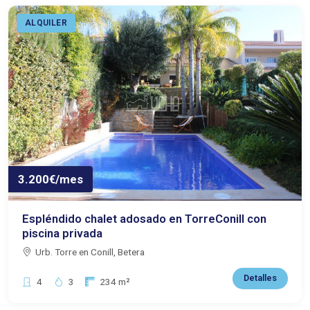
ALQUILER
3.200€/mes
Espléndido chalet adosado en TorreConill con
piscina privada
Urb. Torre en Conill, Betera
Detalles
Dormitorios:
Baños:
Superficie:
4
3
234 m²