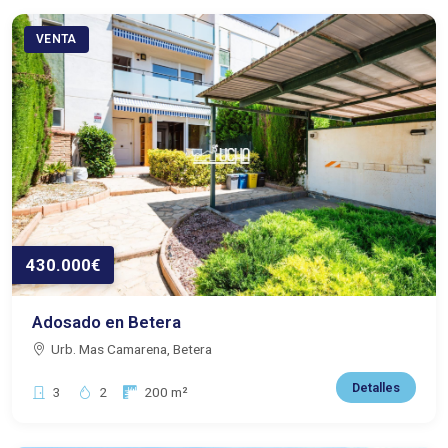
VENTA
430.000€
Adosado en Betera
Urb. Mas Camarena, Betera
Detalles
Dormitorios:
Baños:
Superficie:
3
2
200 m²