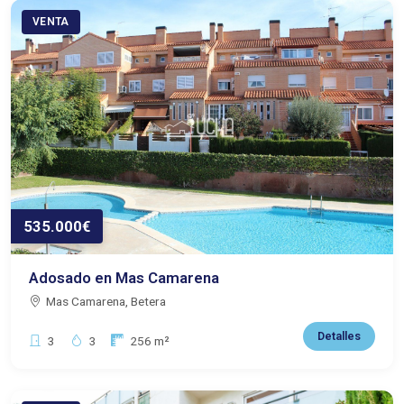
VENTA
535.000€
Adosado en Mas Camarena
Mas Camarena, Betera
Detalles
Dormitorios:
Baños:
Superficie:
3
3
256 m²