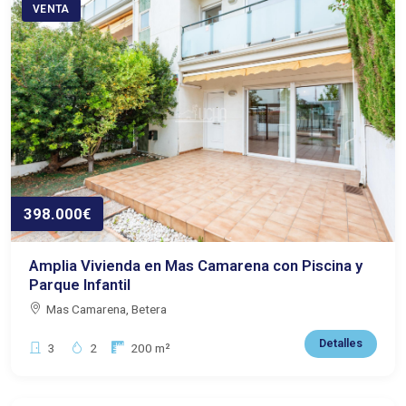
VENTA
398.000€
Amplia Vivienda en Mas Camarena con Piscina y
Parque Infantil
Mas Camarena, Betera
Detalles
Dormitorios:
Baños:
Superficie:
3
2
200 m²