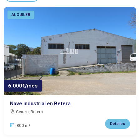
ALQUILER
6.000€/mes
Nave industrial en Betera
Centro, Betera
Detalles
Superficie:
800 m²