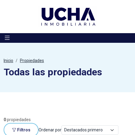
Saltar al contenido
Inicio
Propiedades
Todas las propiedades
0
propiedades
Filtros
Ordenar por